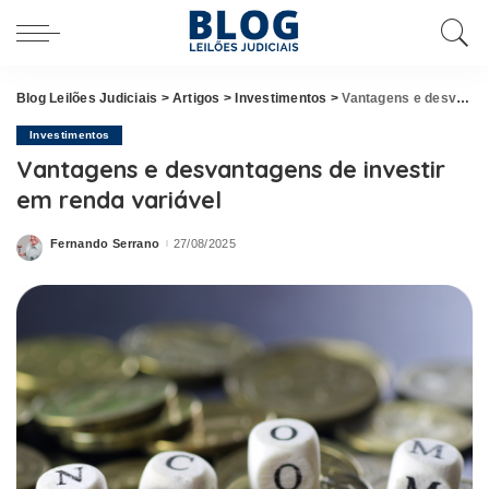
Blog Leilões Judiciais
>
Artigos
>
Investimentos
>
Vantagens e desvantagens de investir em renda variável
Investimentos
Vantagens e desvantagens de investir
em renda variável
Fernando Serrano
27/08/2025
Posted
by