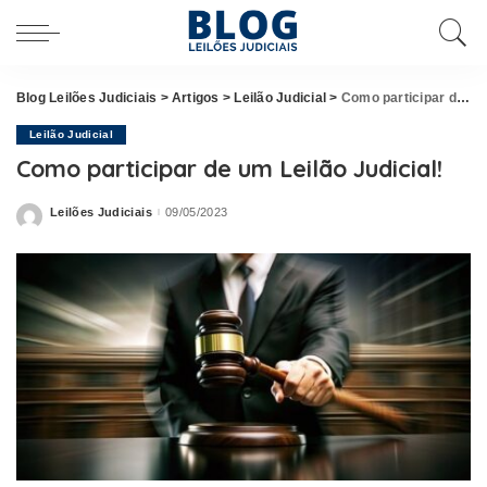
Blog Leilões Judiciais
>
Artigos
>
Leilão Judicial
>
Como participar de um Leilão Judicial!
Leilão Judicial
Como participar de um Leilão Judicial!
Leilões Judiciais
09/05/2023
Posted
by