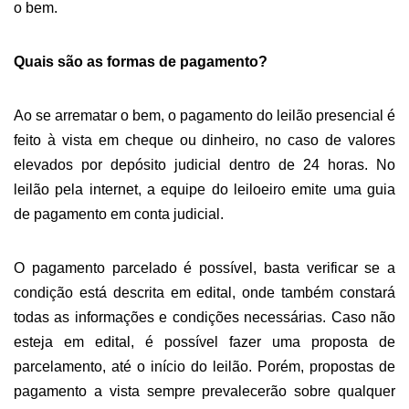
o bem.
Q
uais são as formas de pagamento
?
Ao se arrematar o bem, o pagamento do leilão presencial é
feito
à vista em c
heque
ou
dinheiro,
no caso de valores
elevados por depósito judicial dentro de 24 horas
.
No
leilão pela internet,
a equipe do leiloeiro
emit
e
uma guia
de pagamento
em conta judicial.
O
pagamento parcelado é possível, b
asta verificar
se
a
condição está descrita em edital, onde também constará
todas as
informações e
condições
necessárias. Caso não
esteja
em edital
, é possível fazer uma proposta de
parcelamento, até o início do leilão.
Porém, p
ropostas de
pagamento a vista sempre prevalecerão sobre qualquer