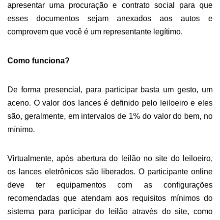
apresentar uma procuração e contrato social para que
esses documentos sejam anexados aos autos e
comprovem que você é um representante legítimo.
C
omo funciona?
D
e forma presencial, para participar basta um gesto, um
aceno. O valor dos lances é definido pelo leiloeiro
e eles
são, g
eralmente,
em
intervalos de 1% do valor do bem, no
mínimo.
Virtual
mente, após abertura do leilão no site
do leiloeiro
,
os lances eletrônicos são liberados.
O participante online
deve ter equipamentos com as configuraç
ões
recomendadas que atendam aos requisitos mínimos do
sistema para participar do leilão através do site, c
omo