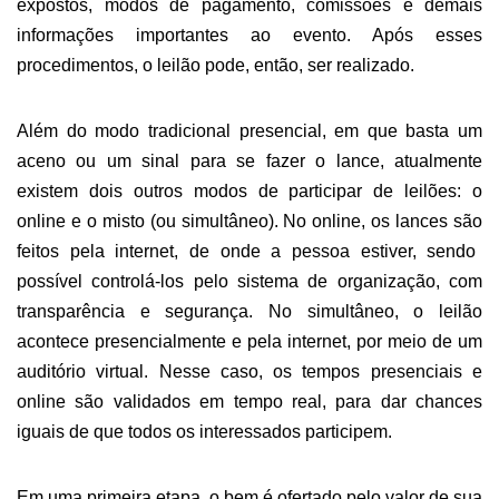
expostos, modos de pagamento, comissões e demais
informações importantes ao evento.
Após esses
procedimentos, o leilão pode,
então,
ser realizado.
Além do modo
tradicional
presencial, em que basta um
aceno ou um sinal para s
e fazer o lance
, atualmente
existem dois outros modos de participar de leilões: o
online e o misto (ou simultâneo). No online,
os lances s
ão
feito
s pela internet,
de onde
a pessoa
estiver,
sendo
possível controlá-los pelo sistema de organização, com
transparência e segurança. No
s
imultâneo
,
o leilão
acontece presencialmente e pela internet, por meio de um
auditório virtual. Nes
s
e caso, os tempos presenciais e
online são validados em tempo real, para dar chances
iguais de que todos os interessados participem.
Em uma
primeira etapa, o bem é ofertado pelo valor de
sua