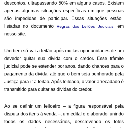
descontos,
ultrapassando
50% em alguns casos.
E
xistem
a
penas
algumas
situações específicas
em que pessoas
são impedidas
de participar
. E
ssas situações estão
listadas
no documento
,
em
Regras dos Leilões Judiciais
nosso site
.
Um bem só vai a leilão após muitas oportunidades de um
devedor quitar sua dívida com o credor. Esse trâmite
judicial pode se estender por anos, dando chances para o
pagamento da dívida, até que o bem seja penhorado pela
Justiça para ir a leilão.
Após leiloado, o
valor arrecadado é
transmitido para quitar as dívidas do credor.
A
o se definir um leiloeiro
–
a figura responsável pela
disputa dos itens à venda
–,
um edital é elaborado,
unindo
todos os dados necessári
os
, descrevendo os lotes