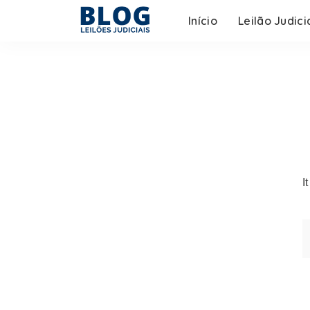
Início
Leilão Judici
I